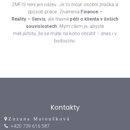
ZMFIS není jen název. Je to moje osobní značka a
způsob práce. Znamená
Finance –
Reality – Servis
, ale hlavně
péči o klienta v širších
souvislostech
. Mým cílem je, abyste
měli jistotu, že se máte na koho obrátit – dnes i v
budoucnu.
Kontakty
Zuzana Matoušková
+420 739 616 587