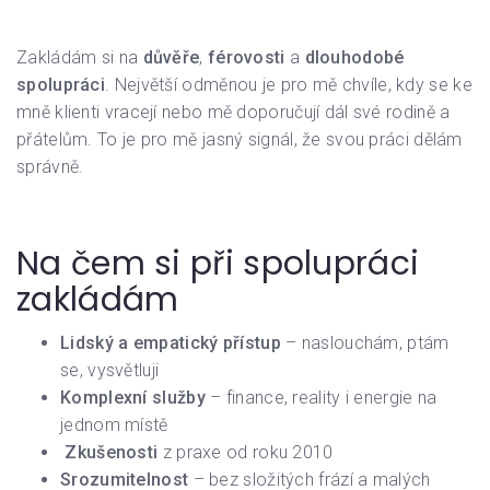
Zakládám si na
důvěře
,
férovosti
a
dlouhodobé
spolupráci
. Největší odměnou je pro mě chvíle, kdy se ke
mně klienti vracejí nebo mě doporučují dál své rodině a
přátelům. To je pro mě jasný signál, že svou práci dělám
správně.
Na čem si při spolupráci
zakládám
Lidský a empatický přístup
– naslouchám, ptám
se, vysvětluji
Komplexní služby
– finance, reality i energie na
jednom místě
Zkušenosti
z praxe od roku 2010
Srozumitelnost
– bez složitých frází a malých